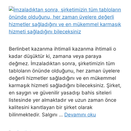
Berlinbet kazanma ihtimali kazanma ihtimali o
kadar düşüktür ki, zamana veya paraya
değmez. İmzaladıktan sonra, şirketimizin tüm
tabloların önünde olduğunu, her zaman üyelere
değerli hizmetler sağladığını ve en mükemmel
karmaşık hizmeti sağladığını bileceksiniz. Şirket,
en saygın ve güvenilir yasadışı bahis siteleri
listesinde yer almaktadır ve uzun zaman önce
kalitesini kanıtlayan bir şirket olarak
bilinmektedir. Salgını …
Devamını oku