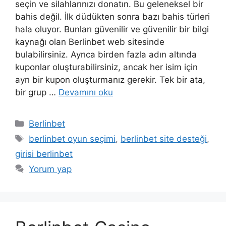
seçin ve silahlarınızı donatın. Bu geleneksel bir
bahis değil. İlk düdükten sonra bazı bahis türleri
hala oluyor. Bunları güvenilir ve güvenilir bir bilgi
kaynağı olan Berlinbet web sitesinde
bulabilirsiniz. Ayrıca birden fazla adın altında
kuponlar oluşturabilirsiniz, ancak her isim için
ayrı bir kupon oluşturmanız gerekir. Tek bir ata,
bir grup …
Devamını oku
Kategoriler
Berlinbet
Etiketler
berlinbet oyun seçimi
,
berlinbet site desteği
,
girisi berlinbet
Yorum yap