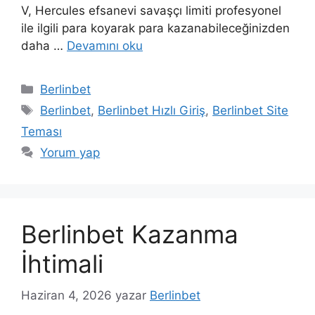
V, Hercules efsanevi savaşçı limiti profesyonel
ile ilgili para koyarak para kazanabileceğinizden
daha …
Devamını oku
Kategoriler
Berlinbet
Etiketler
Berlinbet
,
Berlinbet Hızlı Giriş
,
Berlinbet Site
Teması
Yorum yap
Berlinbet Kazanma
İhtimali
Haziran 4, 2026
yazar
Berlinbet