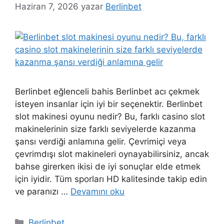
Haziran 7, 2026
yazar
Berlinbet
Berlinbet eğlenceli bahis Berlinbet acı çekmek
isteyen insanlar için iyi bir seçenektir. Berlinbet
slot makinesi oyunu nedir? Bu, farklı casino slot
makinelerinin size farklı seviyelerde kazanma
şansı verdiği anlamına gelir. Çevrimiçi veya
çevrimdışı slot makineleri oynayabilirsiniz, ancak
bahse girerken ikisi de iyi sonuçlar elde etmek
için iyidir. Tüm sporları HD kalitesinde takip edin
ve paranızı …
Devamını oku
Kategoriler
Berlinbet