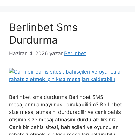
Berlinbet Sms
Durdurma
Haziran 4, 2026
yazar
Berlinbet
Berlinbet sms durdurma Berlinbet SMS
mesajlarını almayı nasıl bırakabilirim? Berlinbet
size mesaj atmasını durdurabilir ve canlı bahis
ofisinin size mesaj atmasını durdurabilirsiniz.
Canlı bir bahis sitesi, bahisçileri ve oyuncuları
rahatsız etmek için kısa mesajları kaldırabilir.