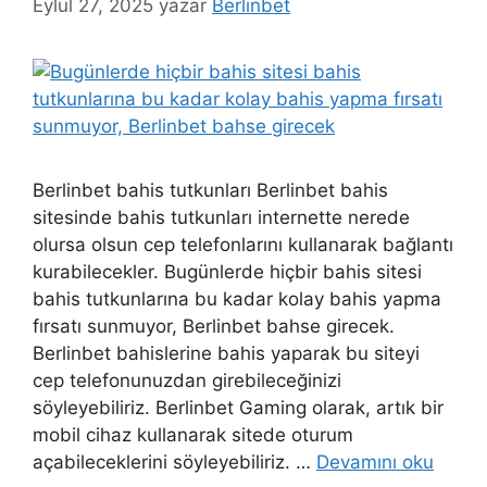
Eylül 27, 2025
yazar
Berlinbet
Berlinbet bahis tutkunları Berlinbet bahis
sitesinde bahis tutkunları internette nerede
olursa olsun cep telefonlarını kullanarak bağlantı
kurabilecekler. Bugünlerde hiçbir bahis sitesi
bahis tutkunlarına bu kadar kolay bahis yapma
fırsatı sunmuyor, Berlinbet bahse girecek.
Berlinbet bahislerine bahis yaparak bu siteyi
cep telefonunuzdan girebileceğinizi
söyleyebiliriz. Berlinbet Gaming olarak, artık bir
mobil cihaz kullanarak sitede oturum
açabileceklerini söyleyebiliriz. …
Devamını oku