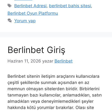
Etiketler
Berlinbet Adresi
,
berlinbet bahis sitesi
,
Berlinbet Oyun Platformu
Yorum yap
Berlinbet Giriş
Haziran 11, 2026
yazar
Berlinbet
Berlinbet sitenin iletişim araçlarını kullanıcılara
çeşitli şekillerde sunmak açısından en az
memnun olmayan sitelerden biridir. Birbirlerini
tanımayan bazı kullanıcılar, anlamadıkları, satın
almadıkları veya deneyimlemedikleri şeyler
hakkında kötü yorumlar bırakırlar. Olası site