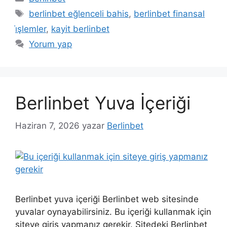
Etiketler
berlinbet eğlenceli bahis
,
berlinbet finansal
i̇şlemler
,
kayit berlinbet
Yorum yap
Berlinbet Yuva İçeriği
Haziran 7, 2026
yazar
Berlinbet
Berlinbet yuva içeriği Berlinbet web sitesinde
yuvalar oynayabilirsiniz. Bu içeriği kullanmak için
siteye giriş yapmanız gerekir. Sitedeki Berlinbet