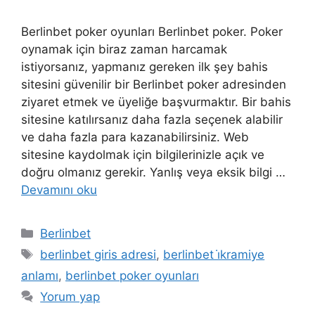
Berlinbet poker oyunları Berlinbet poker. Poker
oynamak için biraz zaman harcamak
istiyorsanız, yapmanız gereken ilk şey bahis
sitesini güvenilir bir Berlinbet poker adresinden
ziyaret etmek ve üyeliğe başvurmaktır. Bir bahis
sitesine katılırsanız daha fazla seçenek alabilir
ve daha fazla para kazanabilirsiniz. Web
sitesine kaydolmak için bilgilerinizle açık ve
doğru olmanız gerekir. Yanlış veya eksik bilgi …
Devamını oku
Kategoriler
Berlinbet
Etiketler
berlinbet giris adresi
,
berlinbet i̇kramiye
anlamı
,
berlinbet poker oyunları
Yorum yap