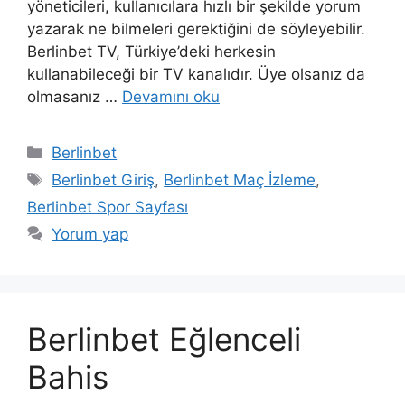
yöneticileri, kullanıcılara hızlı bir şekilde yorum
yazarak ne bilmeleri gerektiğini de söyleyebilir.
Berlinbet TV, Türkiye’deki herkesin
kullanabileceği bir TV kanalıdır. Üye olsanız da
olmasanız …
Devamını oku
Kategoriler
Berlinbet
Etiketler
Berlinbet Giriş
,
Berlinbet Maç İzleme
,
Berlinbet Spor Sayfası
Yorum yap
Berlinbet Eğlenceli
Bahis