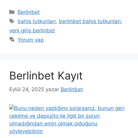
Kategoriler
Berlinbet
Etiketler
bahis tutkunları
,
berlinbet bahis tutkunları
,
yeni giris berlinbet
Yorum yap
Berlinbet Kayıt
Eylül 24, 2025
yazar
Berlinbet