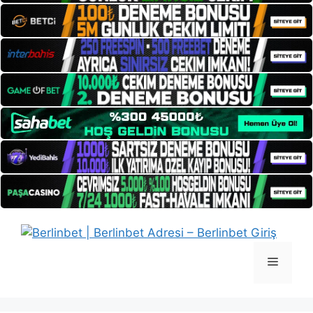
İçeriğe
atla
Menü