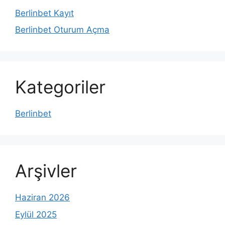
Berlinbet Kayıt
Berlinbet Oturum Açma
Kategoriler
Berlinbet
Arşivler
Haziran 2026
Eylül 2025