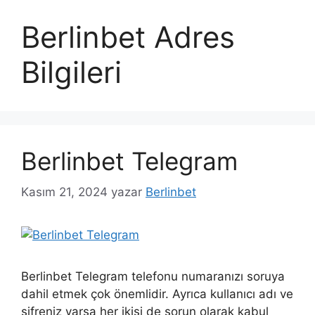
Berlinbet Adres
Bilgileri
Berlinbet Telegram
Kasım 21, 2024
yazar
Berlinbet
Berlinbet Telegram telefonu numaranızı soruya
dahil etmek çok önemlidir. Ayrıca kullanıcı adı ve
şifreniz varsa her ikisi de sorun olarak kabul