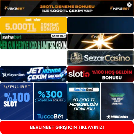
×
BERLINBET GİRİŞ İÇİN TIKLAYINIZ!