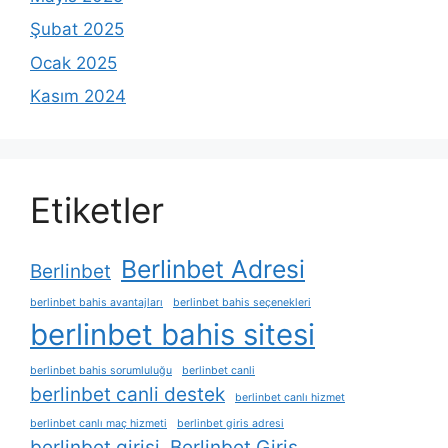
Şubat 2025
Ocak 2025
Kasım 2024
Etiketler
Berlinbet Adresi
Berlinbet
berlinbet bahis avantajları
berlinbet bahis seçenekleri
berlinbet bahis sitesi
berlinbet bahis sorumluluğu
berlinbet canli
berlinbet canli destek
berlinbet canlı hizmet
berlinbet canlı maç hizmeti
berlinbet giris adresi
berlinbet girisi
Berlinbet Giriş