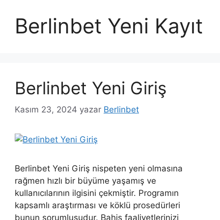
Berlinbet Yeni Kayıt
Berlinbet Yeni Giriş
Kasım 23, 2024
yazar
Berlinbet
Berlinbet Yeni Giriş nispeten yeni olmasına
rağmen hızlı bir büyüme yaşamış ve
kullanıcılarının ilgisini çekmiştir. Programın
kapsamlı araştırması ve köklü prosedürleri
bunun sorumlusudur. Bahis faaliyetlerinizi